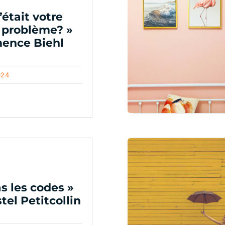
c’était votre
 problème? »
ence Biehl
024
as les codes »
tel Petitcollin