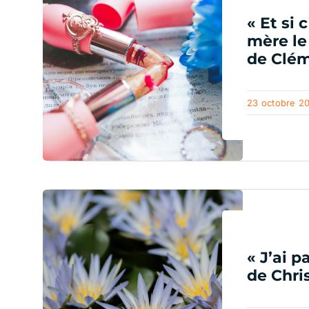
« Et si 
mère le
de Clém
23 octobre 2
« J’ai p
de Chris