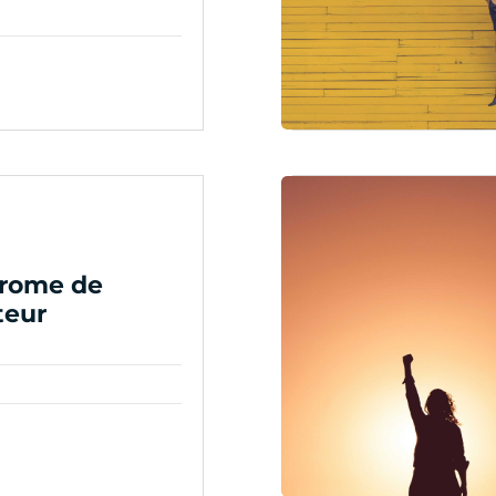
drome de
teur